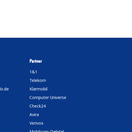
Partner
1&1
Telekom
do.de
Klarmobil
Computer Universe
Check24
Avira
Verivox
Mobilcom-Debitel